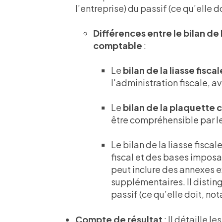
l’entreprise) du passif (ce qu’elle 
Différences entre le bilan de l
comptable
:
Le
bilan de la liasse fiscal
l'administration fiscale, 
Le
bilan de la plaquette
être compréhensible par les
Le bilan de la liasse fiscal
fiscal et des bases imposa
peut inclure des annexes e
supplémentaires. Il disting
passif (ce qu’elle doit, no
Compte de résultat
: Il détaille l