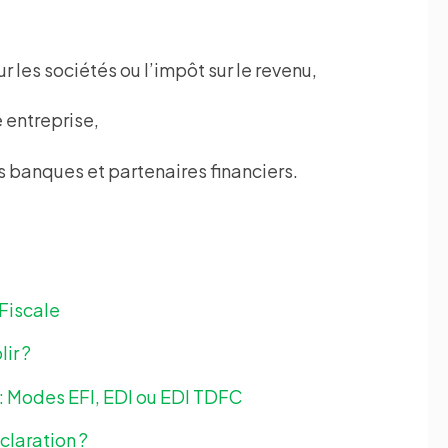
 les sociétés ou l’impôt sur le revenu,
e entreprise,
es banques et partenaires financiers.
Fiscale
ir ?
 : Modes EFI, EDI ou EDI TDFC
claration ?