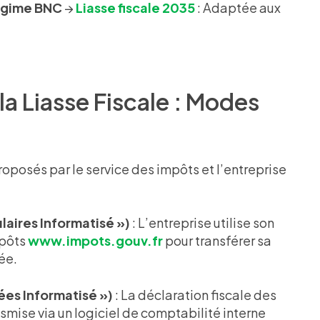
régime BNC
→
Liasse fiscale 2035
: Adaptée aux
la Liasse Fiscale : Modes
oposés par le service des impôts et l’entreprise
aires Informatisé »)
: L’entreprise utilise son
mpôts
www.impots.gouv.fr
pour transférer sa
ée.
es Informatisé »)
: La déclaration fiscale des
nsmise via un logiciel de comptabilité interne