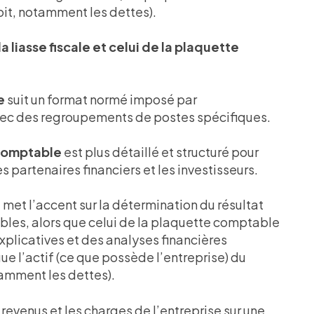
doit, notamment les dettes).
a liasse fiscale et celui de la plaquette
e
suit un format normé imposé par
avec des regroupements de postes spécifiques.
 comptable
est plus détaillé et structuré pour
 partenaires financiers et les investisseurs.
e met l’accent sur la détermination du résultat
bles, alors que celui de la plaquette comptable
xplicatives et des analyses financières
ue l’actif (ce que possède l’entreprise) du
tamment les dettes).
es revenus et les charges de l’entreprise sur une